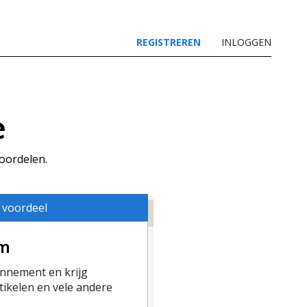
REGISTREREN
INLOGGEN
e
voordelen.
 voordeel
um
nement en krijg
ikelen en vele andere