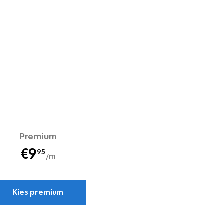
Premium
€9
95
/m
Kies premium