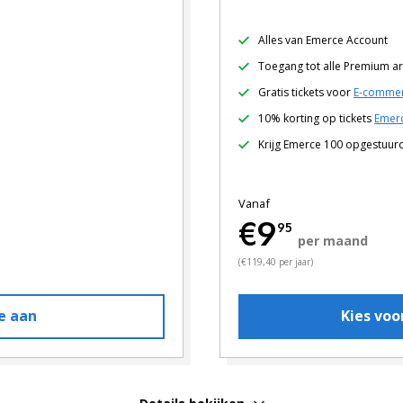
Alles van Emerce Account
Toegang tot alle Premium ar
Gratis tickets voor
E-commer
10% korting op tickets
Emerc
Krijg Emerce 100 opgestuur
Vanaf
€9
95
per maand
(€119,40 per jaar)
e aan
Kies vo