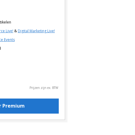
tikelen
ce Live!
&
Digital Marketing Live!
e Events
d
Prijzen zijn ex. BTW
or Premium