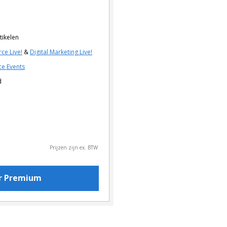
tikelen
ce Live!
&
Digital Marketing Live!
e Events
d
Prijzen zijn ex. BTW
or Premium