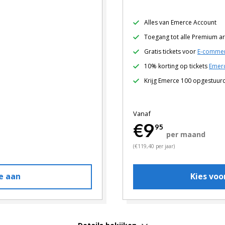
Alles van Emerce Account
Toegang tot alle Premium ar
Gratis tickets voor
E-commer
10% korting op tickets
Emerc
Krijg Emerce 100 opgestuur
Vanaf
€9
95
per maand
(€119,40 per jaar)
e aan
Kies vo