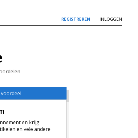
REGISTREREN
INLOGGEN
e
voordelen.
 voordeel
um
nement en krijg
ikelen en vele andere