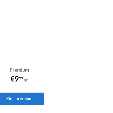
Premium
€9
95
/m
Kies premium