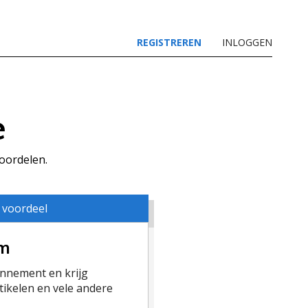
REGISTREREN
INLOGGEN
e
voordelen.
 voordeel
um
nement en krijg
ikelen en vele andere