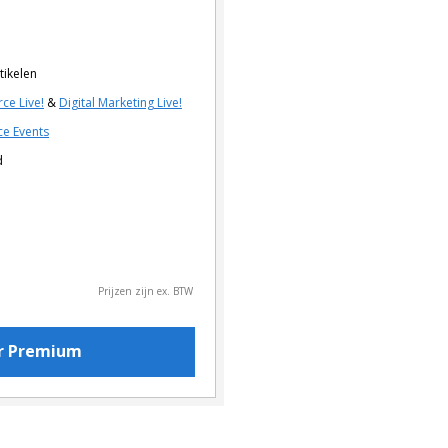
tikelen
ce Live!
&
Digital Marketing Live!
e Events
d
Prijzen zijn ex. BTW
or Premium