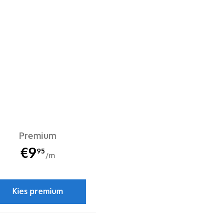
Premium
€9
95
/m
Kies premium