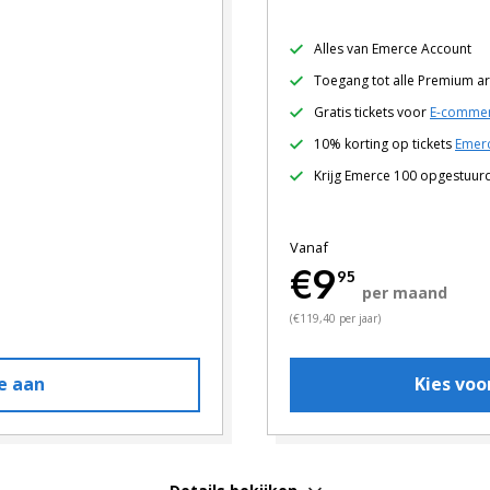
Alles van Emerce Account
Toegang tot alle Premium ar
Gratis tickets voor
E-commer
10% korting op tickets
Emerc
Krijg Emerce 100 opgestuur
Vanaf
€9
95
per maand
(€119,40 per jaar)
e aan
Kies vo