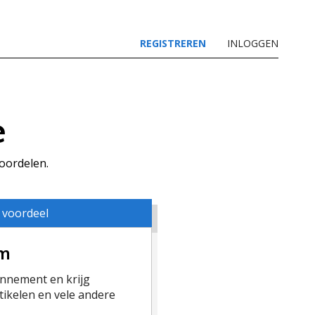
REGISTREREN
INLOGGEN
e
voordelen.
 voordeel
um
nement en krijg
ikelen en vele andere