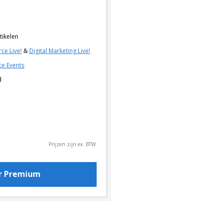
tikelen
ce Live!
&
Digital Marketing Live!
e Events
d
Prijzen zijn ex. BTW
or Premium