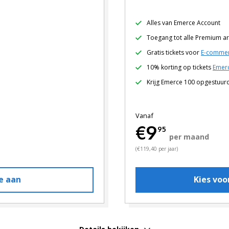
Alles van Emerce Account
Toegang tot alle Premium ar
Gratis tickets voor
E-commer
10% korting op tickets
Emerc
Krijg Emerce 100 opgestuur
Vanaf
€9
95
per maand
(€119,40 per jaar)
e aan
Kies vo