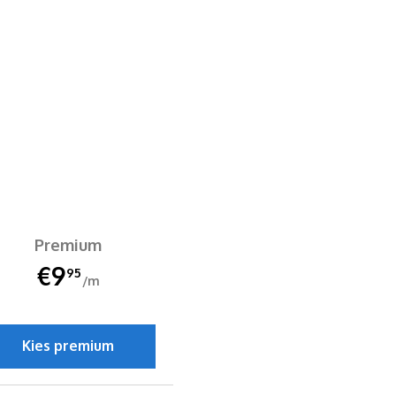
Premium
€9
95
/m
Kies premium