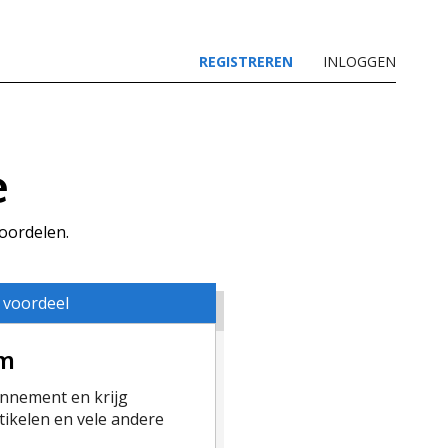
REGISTREREN
INLOGGEN
e
voordelen.
 voordeel
um
nement en krijg
ikelen en vele andere