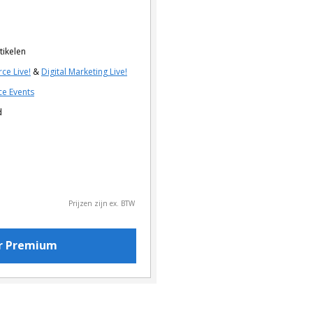
tikelen
ce Live!
&
Digital Marketing Live!
e Events
d
Prijzen zijn ex. BTW
or Premium