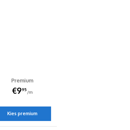
Premium
€9
95
/m
Kies premium