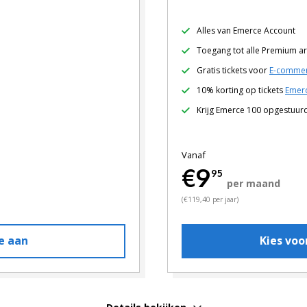
Alles van Emerce Account
Toegang tot alle Premium ar
Gratis tickets voor
E-commer
10% korting op tickets
Emerc
Krijg Emerce 100 opgestuur
Vanaf
€9
95
per maand
(€119,40 per jaar)
e aan
Kies vo