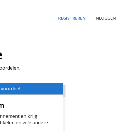
REGISTREREN
INLOGGEN
e
voordelen.
 voordeel
um
nement en krijg
ikelen en vele andere