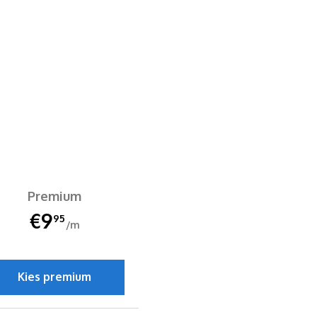
Premium
€9
95
/m
Kies premium