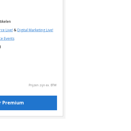
tikelen
ce Live!
&
Digital Marketing Live!
e Events
d
Prijzen zijn ex. BTW
or Premium