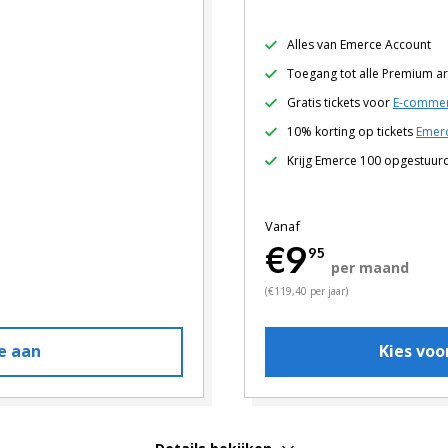
Alles van Emerce Account
Toegang tot alle Premium ar
Gratis tickets voor
E-commer
10% korting op tickets
Emerc
Krijg Emerce 100 opgestuur
Vanaf
€9
95
per maand
(€119,40 per jaar)
e aan
Kies vo