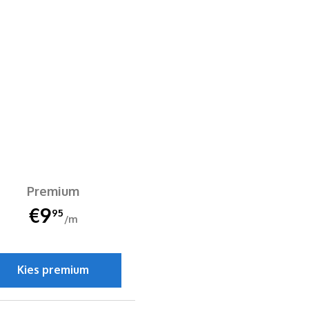
Premium
€9
95
/m
Kies premium