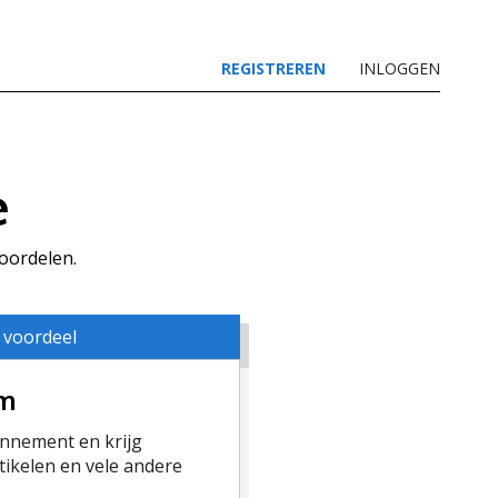
REGISTREREN
INLOGGEN
e
voordelen.
 voordeel
um
nement en krijg
ikelen en vele andere