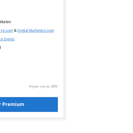
tikelen
ce Live!
&
Digital Marketing Live!
e Events
d
Prijzen zijn ex. BTW
or Premium