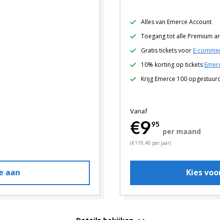
Alles van Emerce Account
Toegang tot alle Premium ar
Gratis tickets voor
E-commer
10% korting op tickets
Emerc
Krijg Emerce 100 opgestuur
Vanaf
€9
95
per maand
(€119,40 per jaar)
e aan
Kies vo