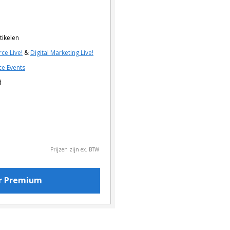
tikelen
ce Live!
&
Digital Marketing Live!
e Events
d
Prijzen zijn ex. BTW
or Premium