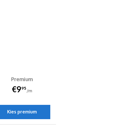
Premium
€9
95
/m
Kies premium