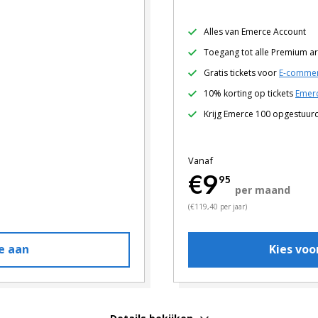
Alles van Emerce Account
Toegang tot alle Premium ar
Gratis tickets voor
E-commer
10% korting op tickets
Emerc
Krijg Emerce 100 opgestuur
Vanaf
€9
95
per maand
(€119,40 per jaar)
e aan
Kies vo