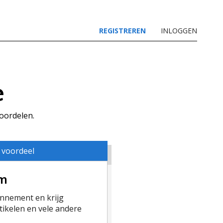
REGISTREREN
INLOGGEN
e
voordelen.
 voordeel
um
nement en krijg
ikelen en vele andere