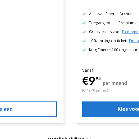
Alles van Emerce Account
Toegang tot alle Premium ar
Gratis tickets voor
E-commer
10% korting op tickets
Emerc
Krijg Emerce 100 opgestuur
Vanaf
€9
95
per maand
(€119,40 per jaar)
e aan
Kies vo