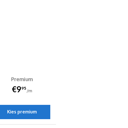
Premium
€9
95
/m
Kies premium