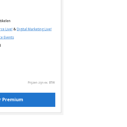
tikelen
ce Live!
&
Digital Marketing Live!
e Events
d
Prijzen zijn ex. BTW
or Premium