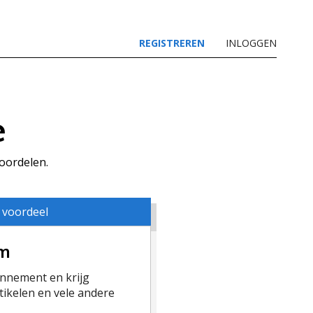
REGISTREREN
INLOGGEN
e
voordelen.
 voordeel
um
nement en krijg
ikelen en vele andere