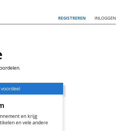
REGISTREREN
INLOGGEN
e
voordelen.
 voordeel
um
nement en krijg
ikelen en vele andere