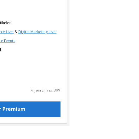
tikelen
ce Live!
&
Digital Marketing Live!
e Events
d
Prijzen zijn ex. BTW
or Premium