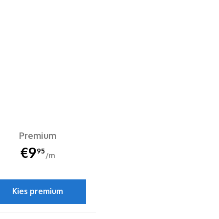
Premium
€9
95
/m
Kies premium