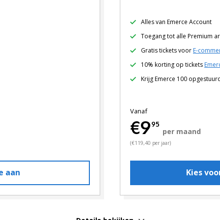
Alles van Emerce Account
Toegang tot alle Premium ar
Gratis tickets voor
E-commer
10% korting op tickets
Emerc
Krijg Emerce 100 opgestuur
Vanaf
€9
95
per maand
(€119,40 per jaar)
e aan
Kies vo