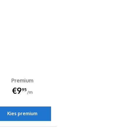
Premium
€9
95
/m
Kies premium