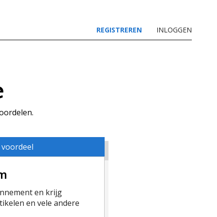
REGISTREREN
INLOGGEN
e
voordelen.
 voordeel
um
nement en krijg
ikelen en vele andere