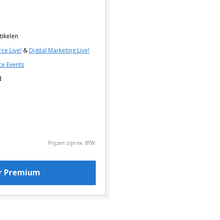
tikelen
ce Live!
&
Digital Marketing Live!
e Events
d
Prijzen zijn ex. BTW
or Premium