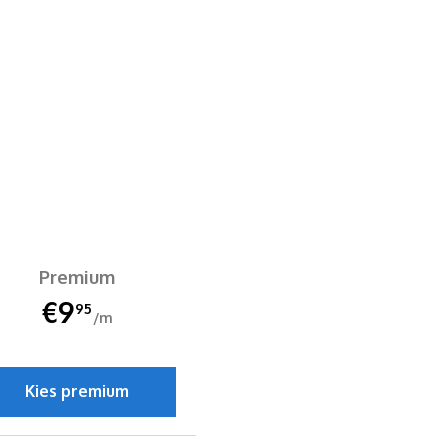
Premium
€9
95
/m
Kies premium