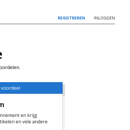
REGISTREREN
INLOGGEN
e
voordelen.
 voordeel
um
nement en krijg
ikelen en vele andere