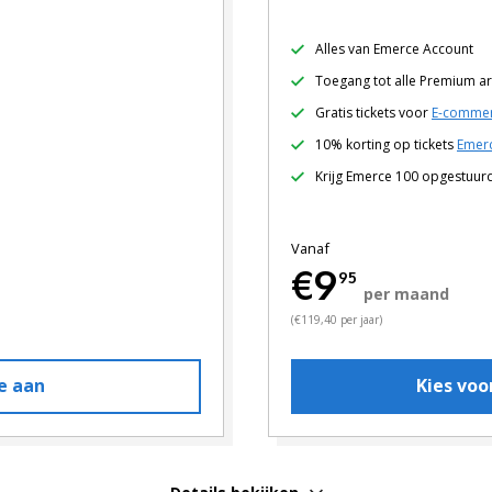
Alles van Emerce Account
Toegang tot alle Premium ar
Gratis tickets voor
E-commer
10% korting op tickets
Emerc
Krijg Emerce 100 opgestuur
Vanaf
€9
95
per maand
(€119,40 per jaar)
e aan
Kies vo