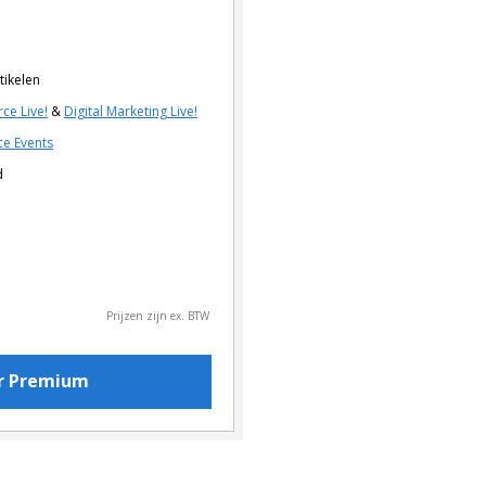
tikelen
ce Live!
&
Digital Marketing Live!
e Events
d
Prijzen zijn ex. BTW
or Premium